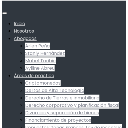
Inicio
Nosotros
Abogados
Arlen Peña
Stanly Hernández
Mabel Toribio
Aylline Abreu
Áreas de práctica
Criptomonedas
Delitos de Alta Tecnología
Derecho de Tierras e inmobiliario
Derecho corporativo y planificación fiscal
Divorcios y separación de bienes
Financiamiento de proyectos
Impuestos: Zonas Francas, Ley de incentivo