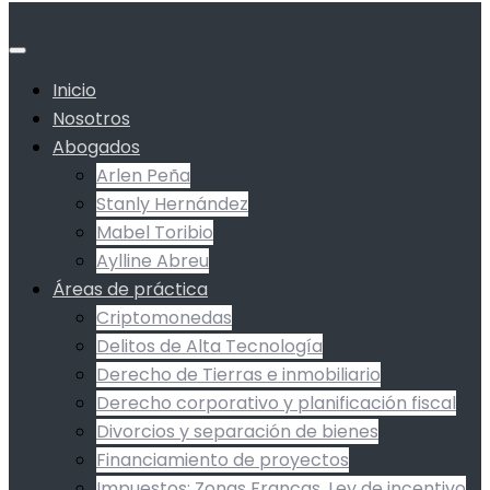
Inicio
Nosotros
Abogados
Arlen Peña
Stanly Hernández
Mabel Toribio
Aylline Abreu
Áreas de práctica
Criptomonedas
Delitos de Alta Tecnología
Derecho de Tierras e inmobiliario
Derecho corporativo y planificación fiscal
Divorcios y separación de bienes
Financiamiento de proyectos
Impuestos: Zonas Francas, Ley de incentivo