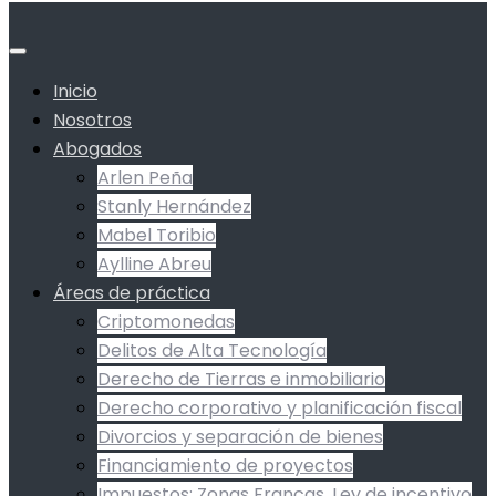
Inicio
Nosotros
Abogados
Arlen Peña
Stanly Hernández
Mabel Toribio
Aylline Abreu
Áreas de práctica
Criptomonedas
Delitos de Alta Tecnología
Derecho de Tierras e inmobiliario
Derecho corporativo y planificación fiscal
Divorcios y separación de bienes
Financiamiento de proyectos
Impuestos: Zonas Francas, Ley de incentivo